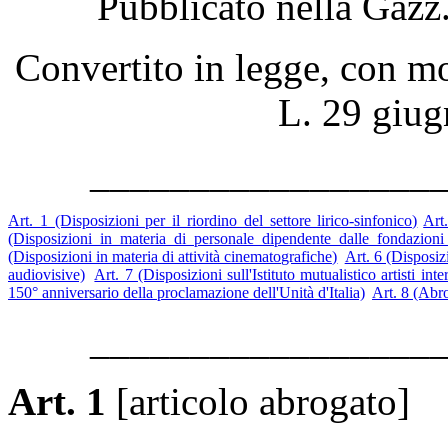
Pubblicato nella Gazz.
Convertito in legge, con mo
L. 29 giug
_________________
Art. 1 (Disposizioni per il riordino del settore lirico-sinfonico)
Art
(Disposizioni in materia di personale dipendente dalle fondazioni l
(Disposizioni in materia di attività cinematografiche)
Art. 6 (Disposiz
audiovisive)
Art. 7 (Disposizioni sull'Istituto mutualistico artisti inte
150° anniversario della proclamazione dell'Unità d'Italia)
Art. 8 (Abr
_________________
Art. 1
[articolo abrogato]